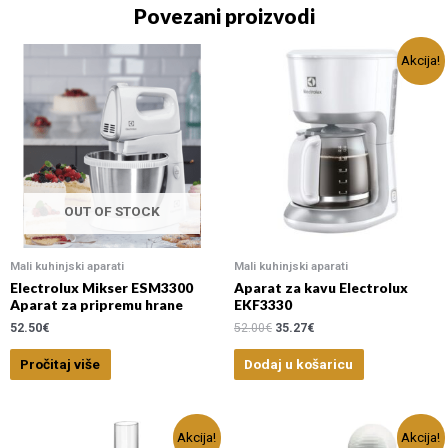
Povezani proizvodi
Akcija!
OUT OF STOCK
Mali kuhinjski aparati
Mali kuhinjski aparati
Electrolux Mikser ESM3300
Aparat za kavu Electrolux
Aparat za pripremu hrane
EKF3330
52.50
€
52.00
€
35.27
€
Pročitaj više
Dodaj u košaricu
Akcija!
Akcija!