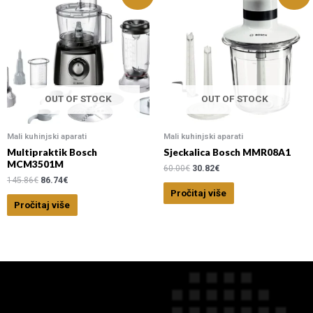
OUT OF STOCK
OUT OF STOCK
Mali kuhinjski aparati
Mali kuhinjski aparati
Multipraktik Bosch
Sjeckalica Bosch MMR08A1
MCM3501M
60.00
€
30.82
€
145.86
€
86.74
€
Pročitaj više
Pročitaj više