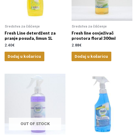
2
.00 €
—
33
.00 €
Sredstva za čišćenje
Sredstva za čišćenje
Fresh Line deterdžent za
Fresh line osvježivač
pranje posuđa, limun 1L
prostora floral 300ml
2.40
€
2.88
€
Dodaj u košaricu
Dodaj u košaricu
OUT OF STOCK