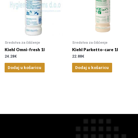
Sredstva za čišćenje
Sredstva za čišćenje
Kiehl Omni-fresh 1l
Kiehl Parketto-care 1l
24.28
€
22.88
€
Dodaj u košaricu
Dodaj u košaricu