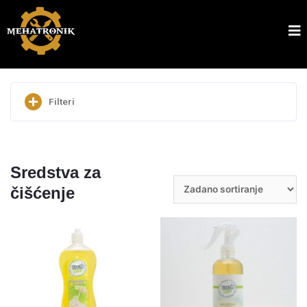
Filteri
Pretraži
Sredstva za
čišćenje
Cijena