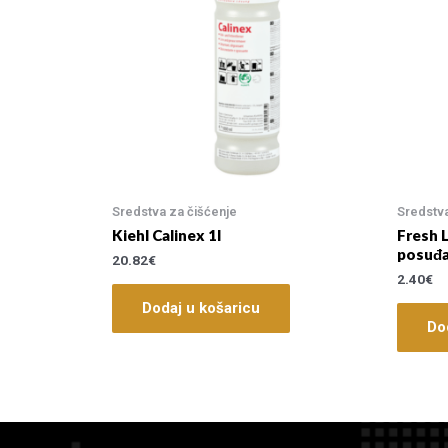
Sredstva za čišćenje
Sredstva
Kiehl Calinex 1l
Fresh L
posuđa
20.82
€
2.40
€
Dodaj u košaricu
Do