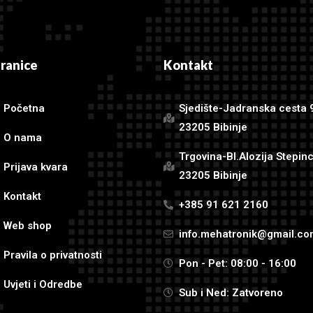
tranice
Kontakt
Početna
Sjedište-Jadranska cesta 
23205 Bibinje
O nama
Trgovina-Bl.Alozija Stepin
Prijava kvara
23205 Bibinje
Kontakt
+385 91 621 2160
Web shop
info.mehatronik@gmail.c
Pravila o privatnosti
Pon - Pet: 08:00 - 16:00
Uvjeti i Odredbe
Sub i Ned: Zatvoreno