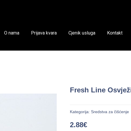
O nama
Prijava kvara
Cjenik usluga
Kontakt
Fresh Line Osvjež
Kategorija:
Sredstva za čišćenje
2.88
€