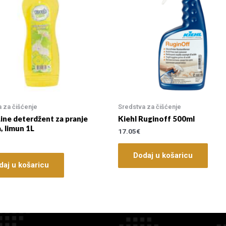
 za čišćenje
Sredstva za čišćenje
ine deterdžent za pranje
Kiehl Ruginoff 500ml
, limun 1L
17.05
€
Dodaj u košaricu
daj u košaricu