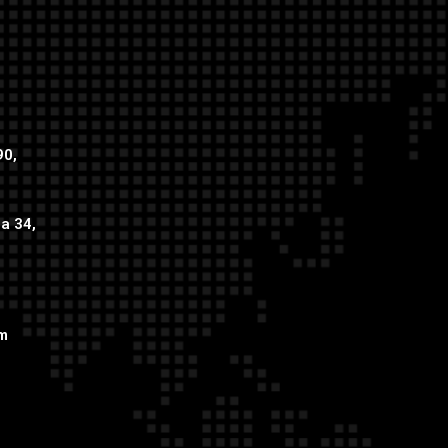
90,
ca 34,
om