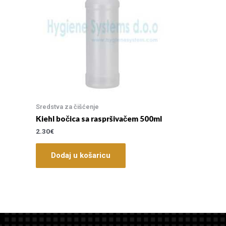
Sredstva za čišćenje
Kiehl bočica sa raspršivačem 500ml
2.30
€
Dodaj u košaricu