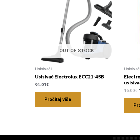
OUT OF STOCK
Usisivači
Usisivač
Usisivač Electrolux ECC21-4SB
Electro
usisiv
94.01
€
15.00
€
Pročitaj više
Pro