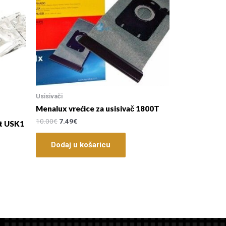
Usisivači
Menalux vrećice za usisivač 1800T
10.00
€
7.49
€
it USK1
Dodaj u košaricu