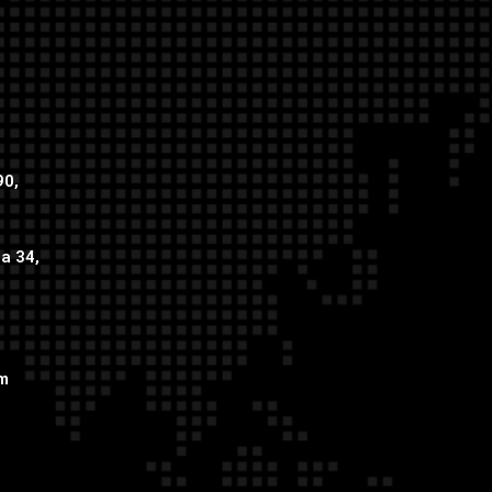
90,
ca 34,
om