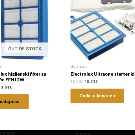
OUT OF STOCK
i
Usisivači
lux higijenski filter za
Electrolux Ultraone starter k
ače EFH12W
35.00
€
13.51
€
13.61
€
Dodaj u košaricu
čitaj više