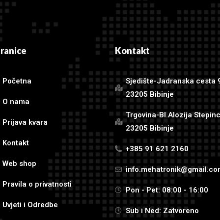
tranice
Kontakt
Početna
Sjedište-Jadranska cesta 
23205 Bibinje
O nama
Trgovina-Bl.Alozija Stepin
Prijava kvara
23205 Bibinje
Kontakt
+385 91 621 2160
Web shop
info.mehatronik@gmail.c
Pravila o privatnosti
Pon - Pet: 08:00 - 16:00
Uvjeti i Odredbe
Sub i Ned: Zatvoreno