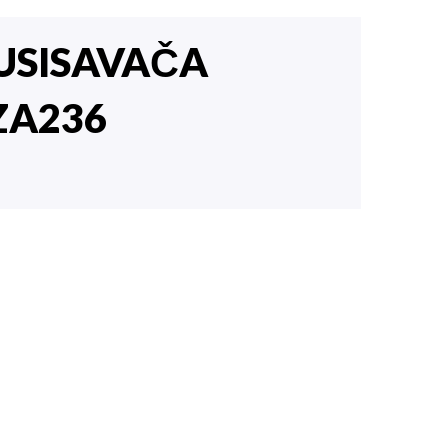
USISAVAČA
ZA236