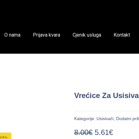
O nama
Prijava kvara
Cjenik usluga
Kontakt
Vrećice Za Usisiv
Kategorije:
Usisivači
,
Dodatni pri
8.00
€
5.61
€