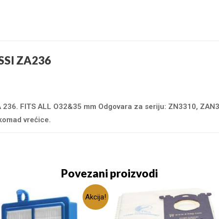
SI ZA236
ZA 236. FITS ALL O32&35 mm Odgovara za seriju: ZN3310, ZA
komad vrećice.
Povezani proizvodi
Akcija!