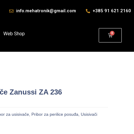
info.mehatronik@gmail.com
+385 91 621 2160
Web Shop
ače Zanussi ZA 236
bor za usisivače
,
Pribor za perilice posuđa
,
Usisivači