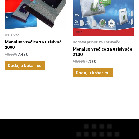
Usisivači
Menalux vrećice za usisivač
Dodatni pribor za usisivače
1800T
Menalux vrećice za usisivače
3100
10.00
€
7.49
€
10.00
€
4.39
€
Dodaj u košaricu
Dodaj u košaricu