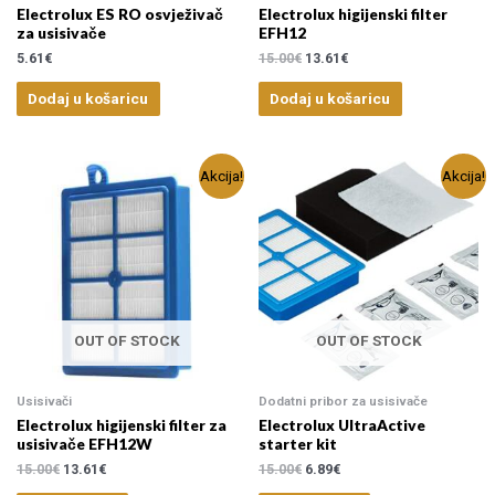
Electrolux ES RO osvježivač
Electrolux higijenski filter
za usisivače
EFH12
5.61
€
15.00
€
13.61
€
Dodaj u košaricu
Dodaj u košaricu
Akcija!
Akcija!
OUT OF STOCK
OUT OF STOCK
Usisivači
Dodatni pribor za usisivače
Electrolux higijenski filter za
Electrolux UltraActive
usisivače EFH12W
starter kit
15.00
€
13.61
€
15.00
€
6.89
€