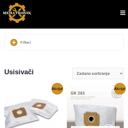
Filteri
Pretraži
Usisivači
Akcija!
Akcija!
Cijena