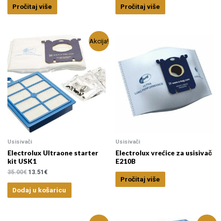
Pročitaj više
Pročitaj više
Akcija!
Usisivači
Usisivači
Electrolux Ultraone starter
Electrolux vrećice za usisivač
kit USK1
E210B
35.00
€
13.51
€
Pročitaj više
Dodaj u košaricu