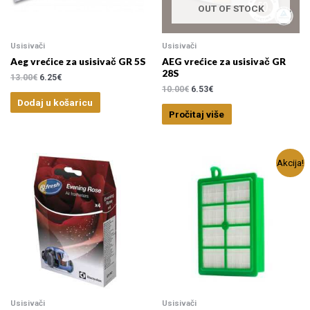
OUT OF STOCK
3
.00 €
—
519
.00 €
Usisivači
Usisivači
Aeg vrećice za usisivač GR 5S
AEG vrećice za usisivač GR
28S
13.00
€
6.25
€
10.00
€
6.53
€
Dodaj u košaricu
Pročitaj više
Akcija!
Usisivači
Usisivači