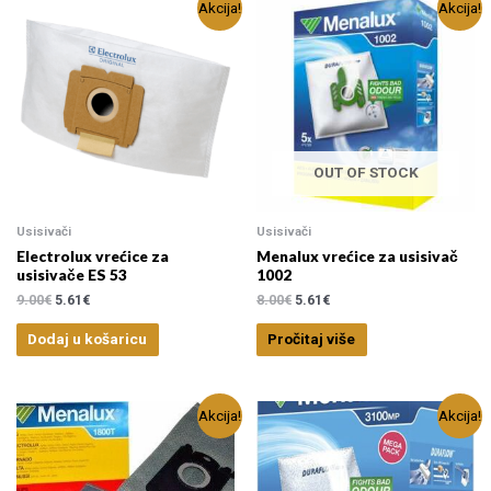
Akcija!
Akcija!
OUT OF STOCK
Usisivači
Usisivači
Electrolux vrećice za
Menalux vrećice za usisivač
usisivače ES 53
1002
9.00
€
5.61
€
8.00
€
5.61
€
Dodaj u košaricu
Pročitaj više
Akcija!
Akcija!