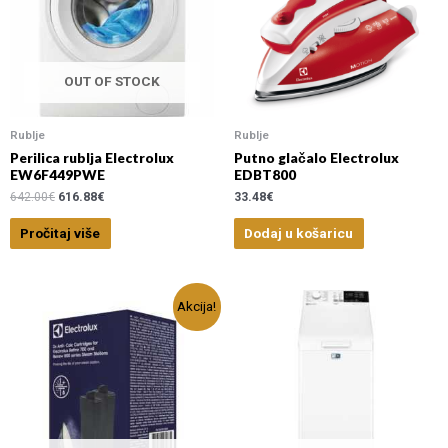
OUT OF STOCK
Rublje
Rublje
Perilica rublja Electrolux
Putno glačalo Electrolux
EW6F449PWE
EDBT800
642.00
€
616.88
€
33.48
€
Pročitaj više
Dodaj u košaricu
Akcija!