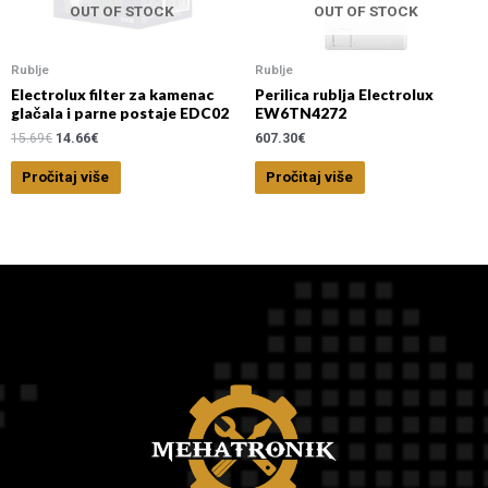
OUT OF STOCK
OUT OF STOCK
Rublje
Rublje
Electrolux filter za kamenac
Perilica rublja Electrolux
glačala i parne postaje EDC02
EW6TN4272
15.69
€
14.66
€
607.30
€
Pročitaj više
Pročitaj više