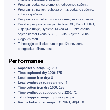
Programi dodatnog vremenski određenog sušenja
Programi za pamuk: suho za ormar, dodatno sušenje,
suho za glačanje
Programi za sintetiku: suho za ormar, ekstra sušenje
Posebni programi sušenja: Bedlinen XL, Pamuk EKO,
Osjetljivo rublje, Hygiene, Mixed XL, Funkcionalna
odjeća (vjetar i voda STOP), Svila, Vrijeme, Vuna
Odgođen start
Tehnologija toplinske pumpe postiže neviđenu
energetsku učinkovitost
Performanse
Kapacitet sušenja, kg:
8.0
Time cupboard dry 1000:
175
Load cotton iron dry:
8
Load synthetics cupboard dry:
4
Time cotton iron dry 1000:
125
Time synthetics cupboard dry 1200:
71
Tehnologija sušenja:
toplinska pumpa
Razina buke pri sušenju IEC 704-3, dB(A):
0