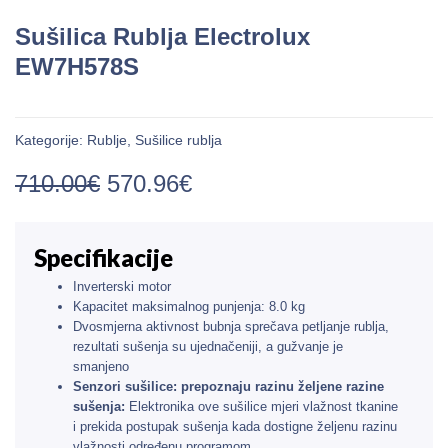
Sušilica Rublja Electrolux
EW7H578S
Kategorije:
Rublje
,
Sušilice rublja
710.00
€
570.96
€
Specifikacije
Inverterski motor
Kapacitet maksimalnog punjenja: 8.0 kg
Dvosmjerna aktivnost bubnja sprečava petljanje rublja,
rezultati sušenja su ujednačeniji, a gužvanje je
smanjeno
Senzori sušilice: prepoznaju razinu željene razine
sušenja:
Elektronika ove sušilice mjeri vlažnost tkanine
i prekida postupak sušenja kada dostigne željenu razinu
vlažnosti određenu programom.