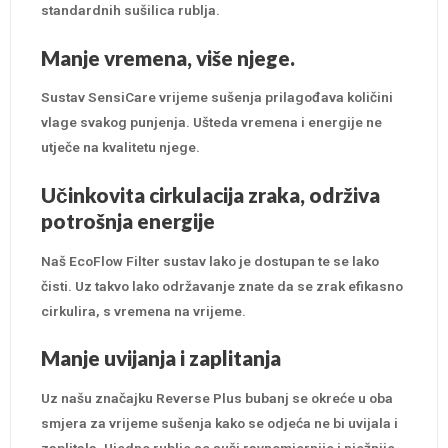
standardnih sušilica rublja.
Manje vremena, više njege.
Sustav SensiCare vrijeme sušenja prilagođava količini
vlage svakog punjenja. Ušteda vremena i energije ne
utječe na kvalitetu njege.
Učinkovita cirkulacija zraka, održiva
potrošnja energije
Naš EcoFlow Filter sustav lako je dostupan te se lako
čisti. Uz takvo lako održavanje znate da se zrak efikasno
cirkulira, s vremena na vrijeme.
Manje uvijanja i zaplitanja
Uz našu značajku Reverse Plus bubanj se okreće u oba
smjera za vrijeme sušenja kako se odjeća ne bi uvijala i
zaplitala. Ujedno rublje se suši ravnomjernije i nježnije.