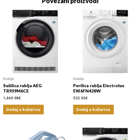
Povezani proizvodi
Rublje
Rublje
Sušilica rublja AEG
Perilica rublja Electrolux
TR939M6CE
EW6FN428W
1,469.98
€
532.50
€
Dodaj u košaricu
Dodaj u košaricu