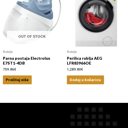
OUT OF STOCK
Rublje
Rublje
Parna postaja Electrolux
Perilica rublja AEG
E7ST1-4DB
LFR83966OE
759.86
€
1,289.80
€
Pročitaj više
Dodaj u košaricu