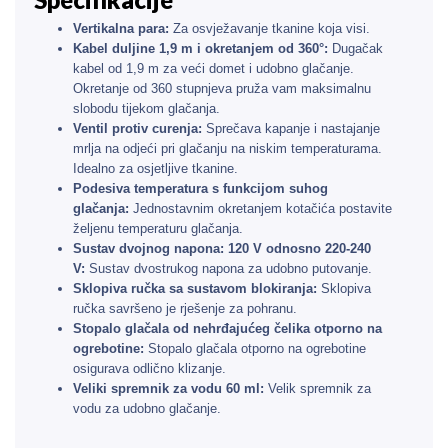
Vertikalna para:
Za osvježavanje tkanine koja visi.
Kabel duljine 1,9 m i okretanjem od 360°:
Dugačak
kabel od 1,9 m za veći domet i udobno glačanje.
Okretanje od 360 stupnjeva pruža vam maksimalnu
slobodu tijekom glačanja.
Ventil protiv curenja:
Sprečava kapanje i nastajanje
mrlja na odjeći pri glačanju na niskim temperaturama.
Idealno za osjetljive tkanine.
Podesiva temperatura s funkcijom suhog
glačanja:
Jednostavnim okretanjem kotačića postavite
željenu temperaturu glačanja.
Sustav dvojnog napona: 120 V odnosno 220-240
V:
Sustav dvostrukog napona za udobno putovanje.
Sklopiva ručka sa sustavom blokiranja:
Sklopiva
ručka savršeno je rješenje za pohranu.
Stopalo glačala od nehrđajućeg čelika otporno na
ogrebotine:
Stopalo glačala otporno na ogrebotine
osigurava odlično klizanje.
Veliki spremnik za vodu 60 ml:
Velik spremnik za
vodu za udobno glačanje.