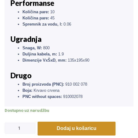
Performanse
Količina pare:
10
Količina pare:
45
Spremnik za vodu, l:
0.06
Ugradnja
Snaga, W:
800
Duljina kabela, m:
1.9
Dimenzije VxŠxD, mm:
135x195x90
Drugo
Broj proizvoda (PNC):
910 002 078
Boja:
Krvavo crvena
PNC without spaces:
910002078
Dostupno uz narudžbu
Dodaj u košaricu