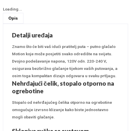
Loading...
Opis
Detalji uređaja
Znamo što će biti vaš idući pratitelj puta – putno glačalo
Motion koje može posjetiti svako odredište na svijetu.
Dvojno podešavanje napona, 120V odn. 220-240 V,
osigurava bezbrižno glačanje tijekom vaših putovanja, a
osim toga kompaktan dizajn odgovara u svaku prtljagu.
Nehrđajući čelik, stopalo otporno na
ogrebotine
Stopalo od nehrđajućeg čelika otporno na ogrebotine
omogućuje izvrsno klizanje kako biste jednostavno
mogli obaviti glačanje.