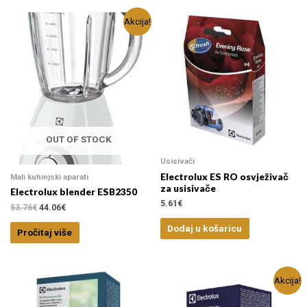
Akcija!
OUT OF STOCK
Usisivači
Electrolux ES RO osvježivač
Mali kuhinjski aparati
za usisivače
Electrolux blender ESB2350
5.61
€
53.76
€
44.06
€
Dodaj u košaricu
Pročitaj više
Akcija!