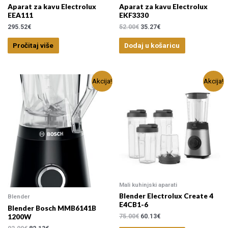
Aparat za kavu Electrolux
Aparat za kavu Electrolux
EEA111
EKF3330
295.52
€
52.00
€
35.27
€
Pročitaj više
Dodaj u košaricu
Akcija!
Akcija!
Mali kuhinjski aparati
Blender Electrolux Create 4
Blender
E4CB1-6
Blender Bosch MMB6141B
1200W
75.00
€
60.13
€