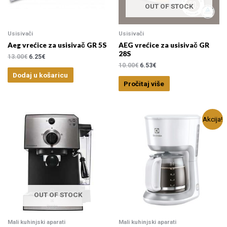
OUT OF STOCK
1
.00 €
—
1470
.00 €
Usisivači
Usisivači
Aeg vrećice za usisivač GR 5S
AEG vrećice za usisivač GR
28S
13.00
€
6.25
€
10.00
€
6.53
€
Dodaj u košaricu
Pročitaj više
Akcija!
OUT OF STOCK
Mali kuhinjski aparati
Mali kuhinjski aparati