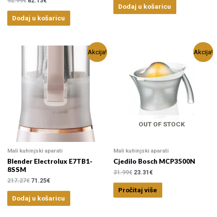
92.99
€
82.13
€
Dodaj u košaricu
Dodaj u košaricu
Akcija!
Akcija!
OUT OF STOCK
Mali kuhinjski aparati
Mali kuhinjski aparati
Blender Electrolux E7TB1-
Cjedilo Bosch MCP3500N
8SSM
31.99
€
23.31
€
217.27
€
71.25
€
Pročitaj više
Dodaj u košaricu