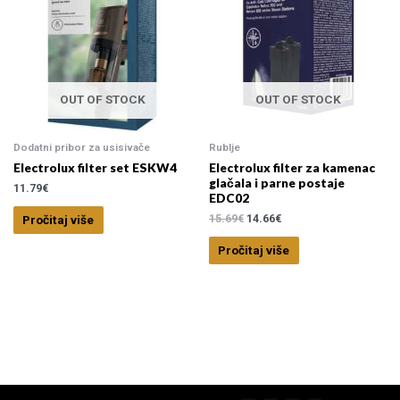
OUT OF STOCK
OUT OF STOCK
Dodatni pribor za usisivače
Rublje
Electrolux filter set ESKW4
Electrolux filter za kamenac
glačala i parne postaje
11.79
€
EDC02
15.69
€
14.66
€
Pročitaj više
Pročitaj više