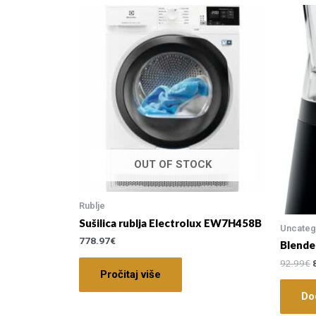
OUT OF STOCK
Rublje
Sušilica rublja Electrolux EW7H458B
Uncateg
778.97
€
Blend
92.99
€
Pročitaj više
Do