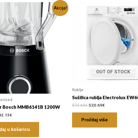
Akcija!
OUT OF STOCK
Rublje
Sušilica rublja Electrolux EW
orized
572.65
€
520.69
€
er Bosch MMB6141B 1200W
82.13
€
Pročitaj više
daj u košaricu