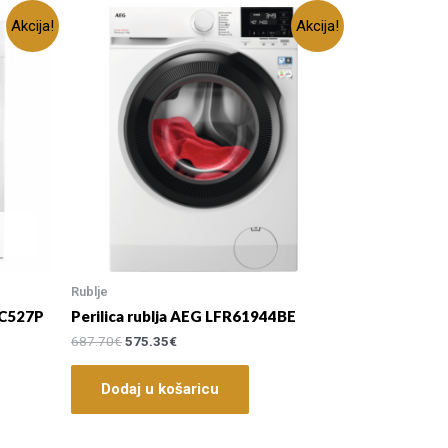
Akcija!
Akcija!
Rublje
6C527P
Perilica rublja AEG LFR61944BE
687.70
€
575.35
€
Dodaj u košaricu