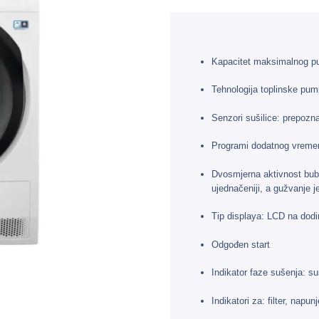
Kapacitet maksimalnog pu
Tehnologija toplinske pum
Senzori sušilice: prepozna
Programi dodatnog vreme
Dvosmjerna aktivnost bubnj
ujednačeniji, a gužvanje 
Tip displaya: LCD na dodi
Odgođen start
Indikator faze sušenja: su
Indikatori za: filter, nap