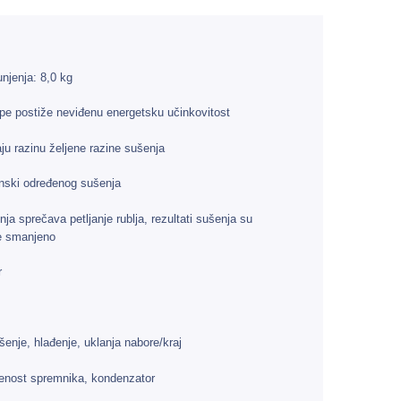
njenja: 8,0 kg
pe postiže neviđenu energetsku učinkovitost
ju razinu željene razine sušenja
nski određenog sušenja
a sprečava petljanje rublja, rezultati sušenja su
je smanjeno
r
šenje, hlađenje, uklanja nabore/kraj
unjenost spremnika, kondenzator