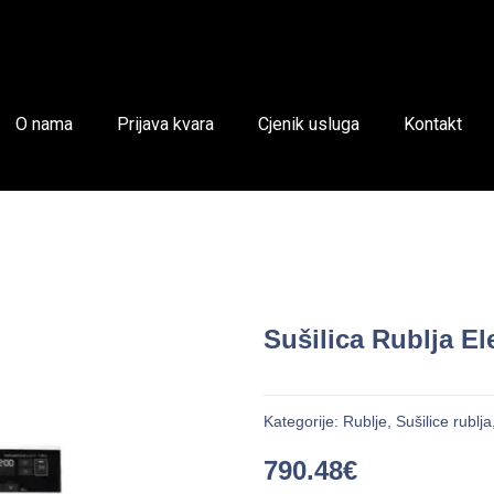
O nama
Prijava kvara
Cjenik usluga
Kontakt
Sušilica Rublja E
Kategorije:
Rublje
,
Sušilice rublja
790.48
€