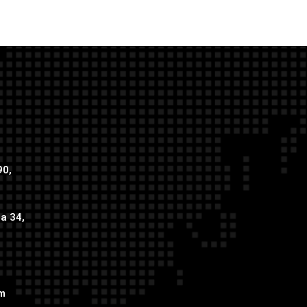
90,
ca 34,
om