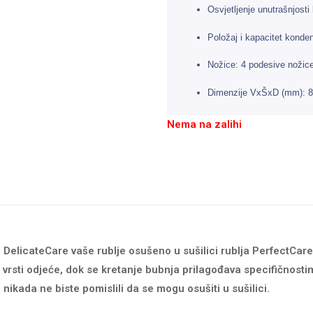
Osvjetljenje unutrašnjosti
Položaj i kapacitet konden
Nožice: 4 podesive nožic
Dimenzije VxŠxD (mm): 8
Nema na zalihi
DelicateCare vaše rublje osušeno u sušilici rublja PerfectCare 8
vrsti odjeće, dok se kretanje bubnja prilagođava specifičnosti
 nikada ne biste pomislili da se mogu osušiti u sušilici.