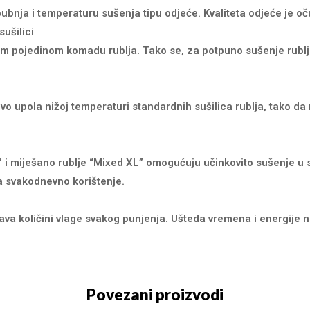
ubnja i temperaturu sušenja tipu odjeće. Kvaliteta odjeće je o
sušilici
m pojedinom komadu rublja. Tako se, za potpuno sušenje rublja
o upola nižoj temperaturi standardnih sušilica rublja, tako da
” i miješano rublje “Mixed XL” omogućuju učinkovito sušenje u
a svakodnevno korištenje.
va količini vlage svakog punjenja. Ušteda vremena i energije ne
Povezani proizvodi