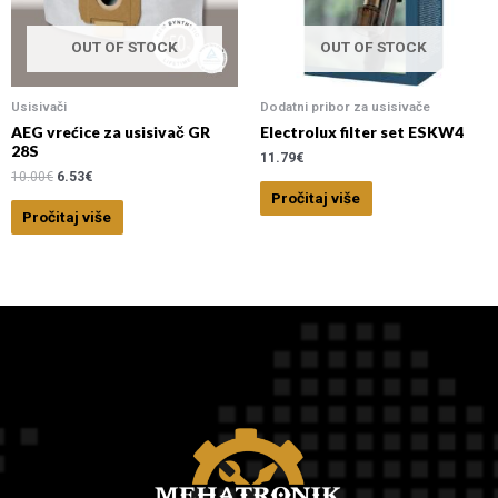
OUT OF STOCK
OUT OF STOCK
Usisivači
Dodatni pribor za usisivače
AEG vrećice za usisivač GR
Electrolux filter set ESKW4
28S
11.79
€
10.00
€
6.53
€
Pročitaj više
Pročitaj više