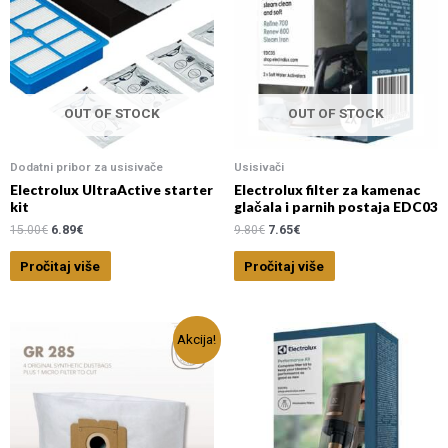
OUT OF STOCK
OUT OF STOCK
Dodatni pribor za usisivače
Usisivači
Electrolux UltraActive starter
Electrolux filter za kamenac
kit
glačala i parnih postaja EDC03
15.00
€
6.89
€
9.80
€
7.65
€
Pročitaj više
Pročitaj više
Akcija!