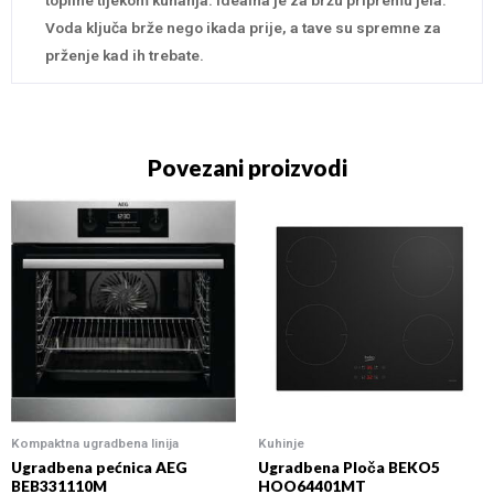
Voda ključa brže nego ikada prije, a tave su spremne za
prženje kad ih trebate.
Povezani proizvodi
Kompaktna ugradbena linija
Kuhinje
Ugradbena pećnica AEG
Ugradbena Ploča BEKO5
BEB331110M
HOO64401MT