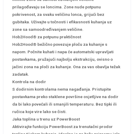
prilagođavaju se loncima. Zone nude potpunu
pokrivenost, za svaku veličinu lonca, grijući bez
gubitaka. Uživajte u točnosti i efikasnosti kuhanja uz
zone sa samoodređivanjem veličine.
Hob2Hood® za potpunu praktičnost
Hob2Hood® bežično povezuje ploču za kuhanje s
napom. Počnite kuhati i napa će automatski upravljati
postavkama, pružajući najbolju ekstrakciju, ovisno o
jačini zona na ploči za kuhanje. Ona za vas obavlja težak
zadatak.
Kontrola na dodir
S dodirnim kontrolama nema nagađanja. Pristupite
postavkama preko staklene površine osjetljive na dodir
da bi lako povećali ili smanjili temperaturu. Bez tipki ili
ručica koje vire lako se čisti.
Jaka toplina u trenu uz PowerBoost
Aktivirajte funkciju PowerBoost za trenutačni prodor
topline tijekom kuhanja. Idealna je za bržu pripremu jela.