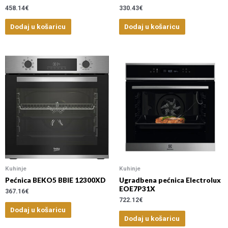
458.14
€
330.43
€
Dodaj u košaricu
Dodaj u košaricu
Kuhinje
Kuhinje
Pećnica BEKO5 BBIE 12300XD
Ugradbena pećnica Electrolux
EOE7P31X
367.16
€
722.12
€
Dodaj u košaricu
Dodaj u košaricu